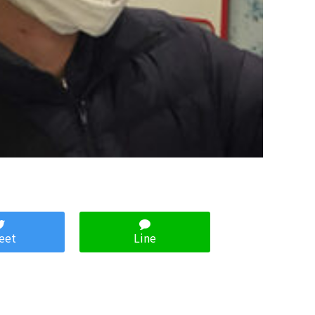
eet
Line