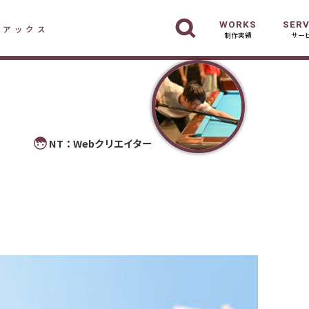
WORKS
SERV
デアックス
制作実績
サー
NT：Webクリエイター