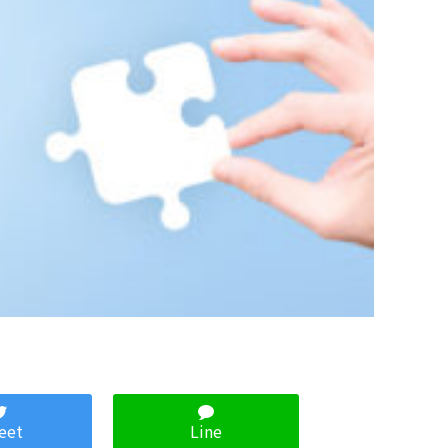
eet
Line