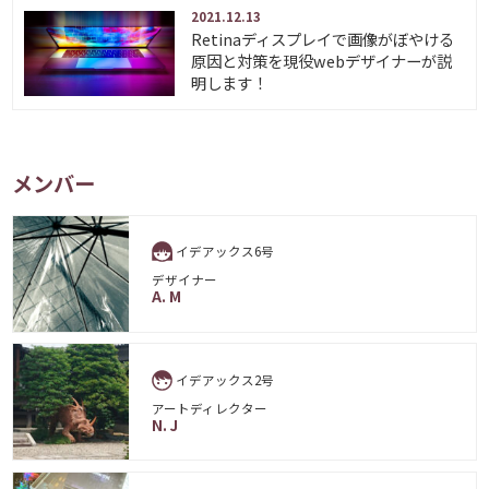
2021.12.13
Retinaディスプレイで画像がぼやける
原因と対策を現役webデザイナーが説
明します！
メンバー
イデアックス6号
デザイナー
A. M
イデアックス2号
アートディレクター
N. J