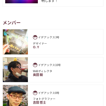
明します！
メンバー
イデアックス3号
デザイナー
O. Y
イデアックス10号
Webディレクタ
奥田 毅
イデアックス8号
フォトグラファー
吉田 哲士