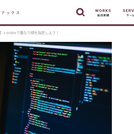
WORKS
SERV
デアックス
制作実績
サー
z-indexで重なり順を指定しよう！