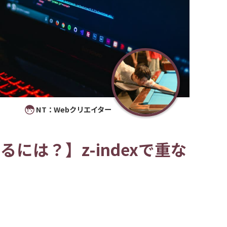
NT：Webクリエイター
には？】z-indexで重な