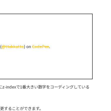
(
@ttakkatto
) on
CodePen
.
にz-indexで1番大きい数字をコーディングしている
を変更することができます。