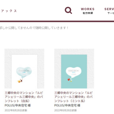
WORKS
SERV
デアックス
制作実績
サー
部しか公開してませんので随時公開していきます！